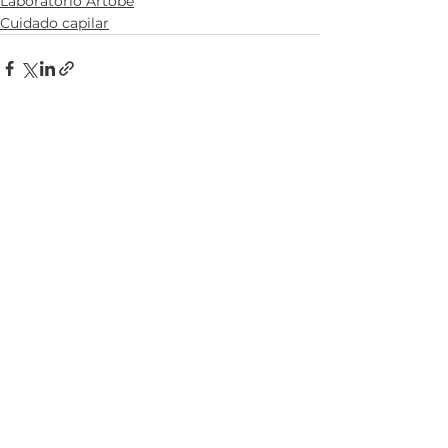
Laboratorio Artobe
Cuidado capilar
Ver todo
Entradas recientes