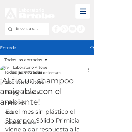
Entrada
Todas las entradas
Laboratorio Artobe
Todas las entradas
24 jul 2020
1 min de lectura
¡Al fin un shampoo
Laboratorio Artobe
amigable con el
imagen Primicia
ambiente!
Publicidad
En el mes sin plástico el 
Frizz
Shampoo Sólido Primicia 
Cuidado capilar
viene a dar respuesta a la 