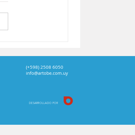
OVEDOR DE
ALTE
IPERMANENTE / UV
 CALYPSO
(+598) 2508 6050
info@artobe.com.uy
DESARROLLADO POR