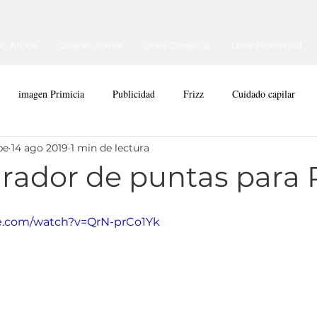
cio Artobe
Quiénes somos
Línea Comercial
Línea Profesional
imagen Primicia
Publicidad
Frizz
Cuidado capilar
be
14 ago 2019
1 min de lectura
arador de puntas para 
e.com/watch?v=QrN-prCo1Yk