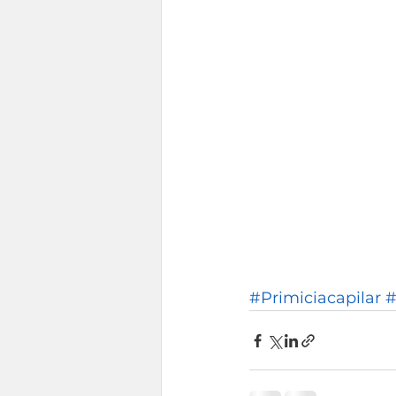
#Primiciacapilar
#