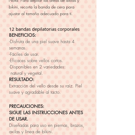
Nota: Para depilar las áreas de axilas y
bikini, recorta la banda de cera para
ajustar al tamaño adecuado para ti.
12 bandas depilatorias corporales
BENEFICIOS:
-Disfruta de una piel suave hasta 4
semanas.
-Fáciles de usar.
-Eficaces sobre vellos cortos.
-Disponibles en 2 variedades:
natural y vegetal.
RESULTADO:
Extracción del vello desde su raíz. Piel
suave y agradable al tacto.
PRECAUCIONES:
SIGUE LAS INSTRUCCIONES ANTES
DE USAR.
Diseñadas para uso en piernas, brazos,
axilas y línea de bikini.