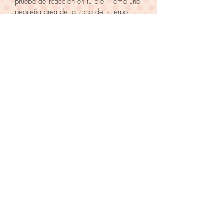
prueba de reacción en tu piel. Toma una
pequeña área de la zona del cuerpo
donde deseas aplicar el producto y sigue
las instrucciones de uso. Si después de
24 horas no se presenta ninguna
reacción adversa, puedes comenzar a
depilarte.
Después de depilarte, espera 24 horas
para aplicar cualquier producto anti
transpirante, perfumado o exponer tu piel
al sol. Mantén el producto alejado de los
niños. En caso de ingestión consulta a tu
médico inmediatamente y asegúrate de
tener el empaque
en mano.
OTRAS OPCIONES
CALYPSO: