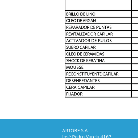
ARTOBE S.A
José Pedro Varela 4167