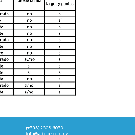
(+598) 2508 6050
info@artobe.com.uy