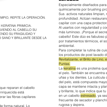
Especialmente diseñados para c
químicamente por brushing pro
Sus activos naturales limpian, 
MPIO, REPITE LA OPERACIÓN.
profundidad. Actúan restaurando
capilar con una capa protectora 
KERATINA PRIMICIA.
Al usarlos con regularidad y co
LVIENDO AL CABELLO SU
más luminoso. ¡Porque el secreto
ENDO SU FRAGILIDAD Y
cabello! Este dúo es fabuloso 
 SANO Y BRILLANTE DESDE LA
por tratamientos térmicos, el so
ambiental.
Para completar la rutina de cu
los productos de post lavado de
Revitalizante, el Brillo de Lino
Puntas.
La
keratina
es una proteína que
el pelo. También se encuentra e
uñas y los dientes. La cutícula
del pelo, está compuesta mayori
capa se mantiene intacta y plana
 que reparan el cabello
y brillante, lo que indica que tu
enriquecida está
en un cabello
estresado
, ya se
ar las fibras capilares
frecuente de secador y planchi
rugosa y áspera.
de forma natural. Lo