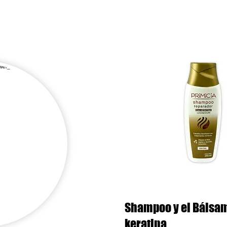
cio Artobe
Quiénes somos
Línea Comercial
Línea Profesional
Shampoo y el Bálsa
keratina