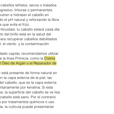
abellos teñidos, secos o tratados
gresivo, tinturas o permanentes.
nutren e hidratan el cabello en
 el pH natural y reforzando la fibra
que evita el frizz.
ntinuidad, tu cabello estará cada día
 del brillo está en la salud del
para recuperar cabellos debilitados
l, el viento y la contaminación
idado capilar, recomendamos utilizar
 la línea Primicia, como la
Crema
, el Óleo de Argán o el Reparador de
 está presente de forma natural en
n la capa externa de la piel, las
 del cabello, que es la capa externa
tariamente por keratina. Si esta
, la superficie del cabello se ve lisa
 cabello está sano. Por el contrario
a por tratamientos químicos o uso
ta, la cutícula puede presentarse