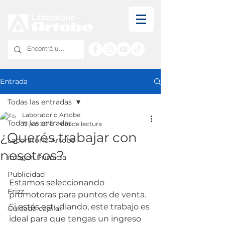
Entrada
Todas las entradas
Laboratorio Artobe
Todas las entradas
17 jun 2016
1 min de lectura
¿Querés trabajar con
Laboratorio Artobe
nosotros?
imagen Primicia
Publicidad
Estamos seleccionando 
Frizz
promotoras para puntos de venta. 
Si estás estudiando, este trabajo es 
Cuidado capilar
ideal para que tengas un ingreso 